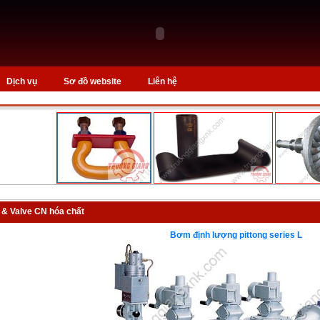
Dịch vụ
Sơ đồ website
Liên hệ
& Valve CN hóa chất
Bơm định lượng pittong series L