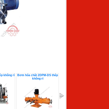
p không rỉ
Bơm hóa chất 2DPM-DS thép
Bơm thủy lực DPMTAA thép
Bơm
không rỉ
không rỉ