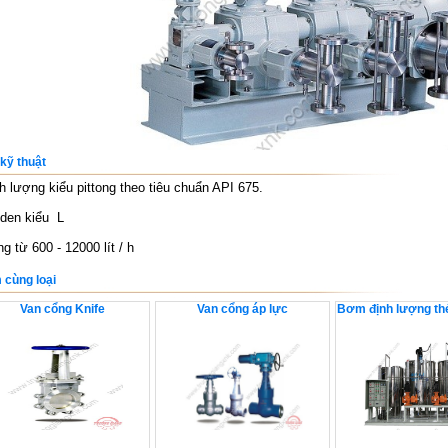
kỹ thuật
 lượng kiểu pittong theo tiêu chuẩn API 675.
en kiểu L
g từ 600 - 12000 lít / h
 cùng loại
Van cổng Knife
Van cổng áp lực
Bơm định lượng thé